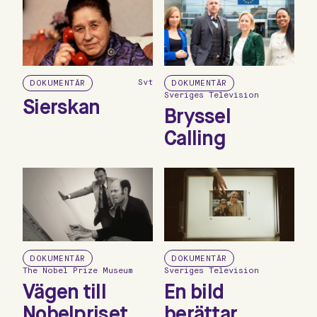
Svt
DOKUMENTÄR
DOKUMENTÄR
Sveriges Television
Sierskan
Bryssel
Calling
DOKUMENTÄR
DOKUMENTÄR
The Nobel Prize Museum
Sveriges Television
Vägen till
En bild
Nobelpriset
berättar