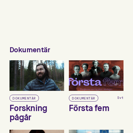
Hoppa
till
innehåll
Dokumentär
Svt
DOKUMENTÄR
DOKUMENTÄR
Forskning
Första fem
pågår